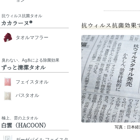
抗ウィルス抗菌タオル
カカラーヌ®
抗ウィルス抗菌効果
タオルマフラー
臭わない、Ag糸による除菌効果
ずっと清潔タオル
フェイスタオル
バスタオル
極上、雲の上タオル
白雲（HACOON）
写真：日本経
ガーゼパイル フェイスタ