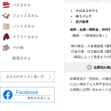
バスタオル
クロネコヤマト
フェイスタオル
ゆうパック
佐川急便
ハンドタオル
送料 : 全国一律料金：800円
（離島・一部地域を除く）
マフラータオル
銀行振込：入金確認後 1週
その他
代金引換：注文確定後 1週
（商品によって発送までの
髪用タオル
在庫切れ商
タオルのサイズと使い方
在庫状況が「売切れ」の場
たない場合でも入荷予定分
お気軽にお問い合わせくだ