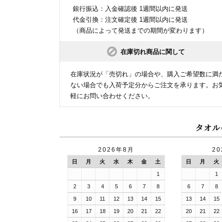
銀行振込：入金確認後 1週間以内に発送
代金引換：注文確定後 1週間以内に発送
（商品によって発送までの期間が変わります）
在庫切れ商品に関して
在庫状況が「売切れ」の場合や、購入ご希望数に満
ない場合でも入荷予定分からご注文を承ります。お
軽にお問い合わせください。
タオル
2026年8月
2
日
月
火
水
木
金
土
日
月
火
1
1
2
3
4
5
6
7
8
6
7
8
9
10
11
12
13
14
15
13
14
15
16
17
18
19
20
21
22
20
21
22